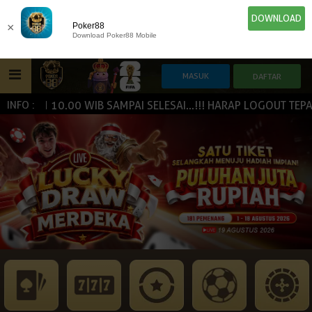
DOWNLOAD
×
Poker88
Download Poker88 Mobile
AM 10.00 WIB SAMPAI SELESAI...!!! HARAP LOGOUT TEPAT WA
INFO :
HOME
IDN E-LOTTERY
POKER
SLOT GAME
NEW
NEW
SPORTBOOK
LIVE CASINO
IDNLIVE
NEW
ESPORTS
TOGEL
ARCADE
NEW
NEW
NEW
TEMBAK IKAN
IDNRAFFLE
IDNTRADE